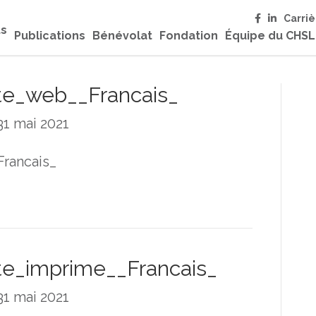
Carriè
ts
Publications
Bénévolat
Fondation
Équipe du CHS
te_web__Francais_
31 mai 2021
rancais_
te_imprime__Francais_
31 mai 2021