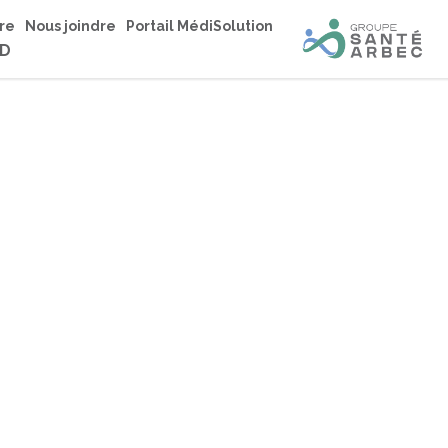
re
Nous joindre
Portail MédiSolution
LD