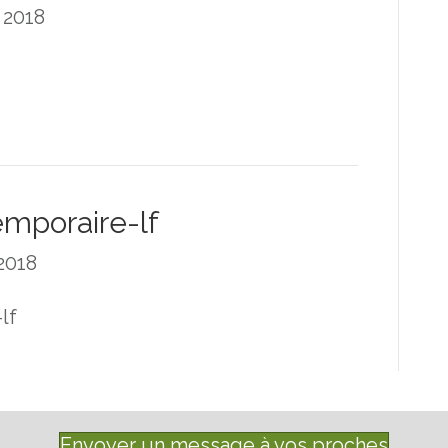
 2018
emporaire-lf
2018
lf
Envoyer un message à vos proches