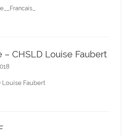
e__Francais_
te – CHSLD Louise Faubert
2018
D Louise Faubert
F