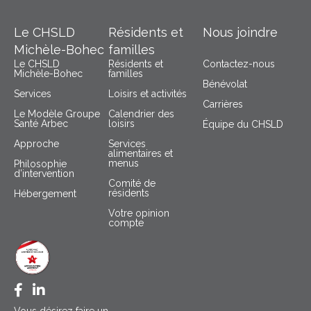
Le CHSLD
Résidents et
Nous joindre
Michèle-Bohec
familles
Le CHSLD
Résidents et
Contactez-nous
Michèle-Bohec
familles
Bénévolat
Services
Loisirs et activités
Carrières
Le Modèle Groupe
Calendrier des
Santé Arbec
loisirs
Équipe du CHSLD
Approche
Services
alimentaires et
menus
Philosophie
d’intervention
Comité de
résidents
Hébergement
Votre opinion
compte
Facebook CHSLD Michèle Bohec
LinkedIn Groupe Santé Arbec