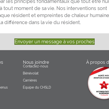
par les principes fondamentaux que tout être h
é à tout moment de sa vie. Nos interventions sont
aque résident et empreintes de chaleur humaine 
la différence dans la vie du résident.
Envoyer un message à vos proches
es
Nous joindre
À propos 
Contactez-nous
Bénévolat
Carrières
menus
Équipe du CHSLD