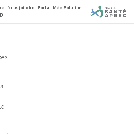
re
Nous joindre
Portail MédiSolution
LD
ces
la
le