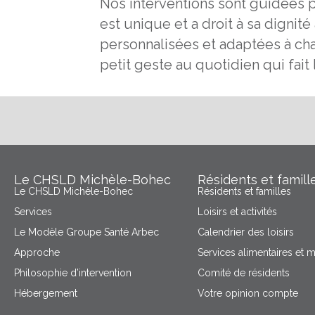
Nos interventions sont guidées 
est unique et a droit à sa dignit
personnalisées et adaptées à ch
petit geste au quotidien qui fait 
Le CHSLD Michèle-Bohec
Résidents et famill
Le CHSLD Michèle-Bohec
Résidents et familles
Services
Loisirs et activités
Le Modèle Groupe Santé Arbec
Calendrier des loisirs
Approche
Services alimentaires et 
Philosophie d’intervention
Comité de résidents
Hébergement
Votre opinion compte