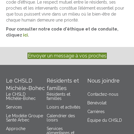
code d’éthique. Le respect mutuel entre le résidents, ses
proches et les intervenants constitue l’élément essentiel pour
que tous puissent vivre dans un milieu où le bien-être de
chaque humain demeure une priorité.
Pour consulter notre code d'éthique et de conduite,
cliquez
ici
.
Envoyer un message à vos proches
Le CHSLD
Résidents et
Nous joindre
Michèle-Bohec
familles
Le CHSLD
Résidents et
Contactez-nous
Michèle-Bohec
familles
Bénévolat
Services
Loisirs et activités
Carrières
Le Modèle Groupe
Calendrier des
Santé Arbec
loisirs
Équipe du CHSLD
Approche
Services
alimentaires et